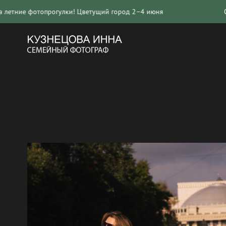
огулки! Цветущий город 2–4 июня
Открыта запись 